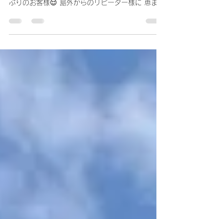
10月のお知らせ
日頃よりマカナスパを ご愛顧いただきまして 誠に
ありがとうございます😊🌺 9月は常連様や お久し
ぶりのお客様😌 島外からのリピーター様に 恵まれ
た嬉しい日々でした🕊️ 月末には、 お料理中にスラ
イサーで 指を切るという セラピスト人生のなかで
初めての経験をし、...