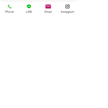
皆さまが過ごしやすい日々と
Phone
LINE
Email
Instagram
なりますように𓀤💕
#与論島
#マカナスパ
#リラクゼーション
#与論島マッサージ