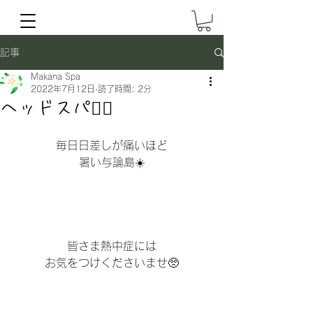
記事
Makana Spa
2022年7月12日
読了時間: 2分
ヘッドスパ💆‍♀️
毎日日差しが痛いほど
暑い与論島☀️
皆さま熱中症には
お気をつけくださいませ🥺